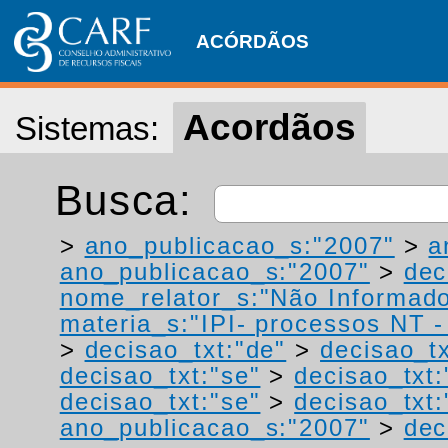
ACÓRDÃOS
Acordãos
Sistemas:
Busca:
>
ano_publicacao_s:"2007"
>
a
ano_publicacao_s:"2007"
>
dec
nome_relator_s:"Não Informad
materia_s:"IPI- processos NT - r
>
decisao_txt:"de"
>
decisao_tx
decisao_txt:"se"
>
decisao_txt
decisao_txt:"se"
>
decisao_txt
ano_publicacao_s:"2007"
>
dec