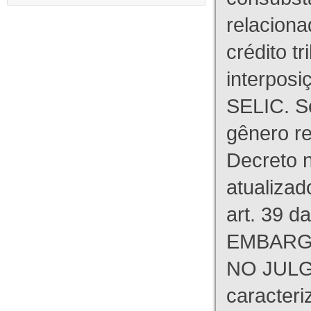
relaciona
crédito tr
interpos
SELIC. S
gênero re
Decreto n
atualizad
art. 39 d
EMBARG
NO JULG
caracteri