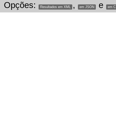
Opções:
,
e
Resultados em XML
em JSON
em 