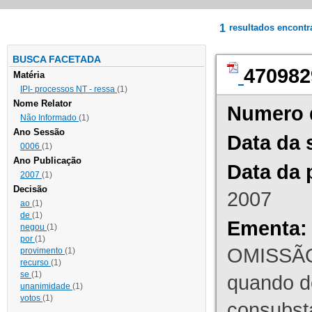
1
resultados encont
BUSCA FACETADA
470982
Matéria
IPI- processos NT - ressa
(1)
Nome Relator
Numero 
Não Informado
(1)
Ano Sessão
Data da 
0006
(1)
Ano Publicação
Data da 
2007
(1)
Decisão
2007
ao
(1)
de
(1)
Ementa:
negou
(1)
por
(1)
OMISSÃO
provimento
(1)
recurso
(1)
se
(1)
quando d
unanimidade
(1)
votos
(1)
consubst