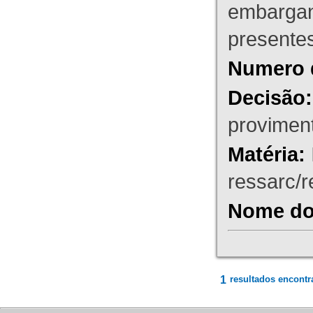
embargant
presente
Numero 
Decisão:
proviment
Matéria:
ressarc/re
Nome do 
1
resultados encontr