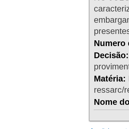
caracteri
embargant
presente
Numero 
Decisão:
proviment
Matéria:
ressarc/re
Nome do 