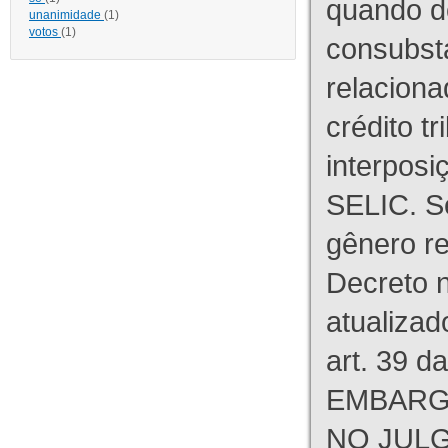
quando d
unanimidade
(1)
votos
(1)
consubst
relaciona
crédito tr
interpos
SELIC. S
gênero re
Decreto n
atualizad
art. 39 d
EMBARG
NO JULG