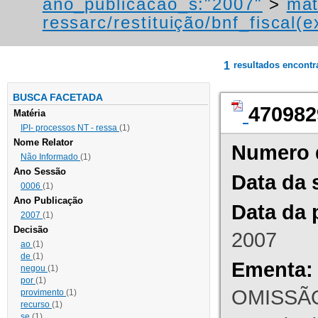
ano_publicacao_s:"2007"
>
mat
ressarc/restituição/bnf_fiscal(ex
1
resultados encont
BUSCA FACETADA
470982
Matéria
IPI- processos NT - ressa
(1)
Nome Relator
Numero 
Não Informado
(1)
Ano Sessão
Data da 
0006
(1)
Ano Publicação
Data da 
2007
(1)
Decisão
2007
ao
(1)
de
(1)
Ementa:
negou
(1)
por
(1)
OMISSÃO
provimento
(1)
recurso
(1)
se
(1)