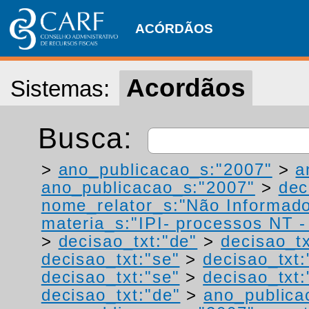
ACÓRDÃOS
Acordãos
Sistemas:
Busca:
>
ano_publicacao_s:"2007"
>
a
ano_publicacao_s:"2007"
>
dec
nome_relator_s:"Não Informad
materia_s:"IPI- processos NT - r
>
decisao_txt:"de"
>
decisao_tx
decisao_txt:"se"
>
decisao_txt
decisao_txt:"se"
>
decisao_txt
decisao_txt:"de"
>
ano_publica