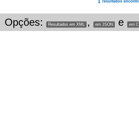
1
resultados encontr
Opções:
,
e
Resultados em XML
em JSON
em 