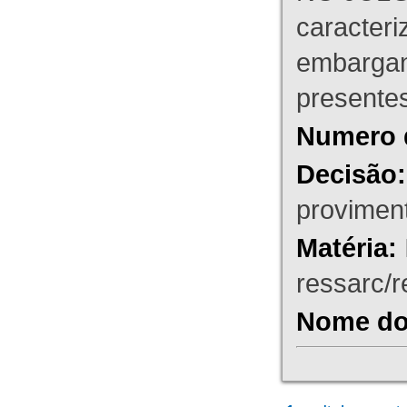
caracteri
embargant
presente
Numero 
Decisão:
proviment
Matéria:
ressarc/re
Nome do 