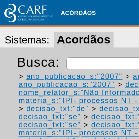
ACÓRDÃOS
Acordãos
Sistemas:
Busca:
>
ano_publicacao_s:"2007"
>
a
ano_publicacao_s:"2007"
>
dec
nome_relator_s:"Não Informad
materia_s:"IPI- processos NT - r
>
decisao_txt:"de"
>
decisao_tx
decisao_txt:"se"
>
decisao_txt
decisao_txt:"se"
>
decisao_txt
materia_s:"IPI- processos NT - r