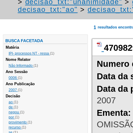
>
decisao_txt:"unanimidade"
>
decisao_txt:"ao"
>
decisao_txt
1
resultados encont
BUSCA FACETADA
470982
Matéria
IPI- processos NT - ressa
(1)
Nome Relator
Numero 
Não Informado
(1)
Ano Sessão
Data da 
0006
(1)
Ano Publicação
Data da 
2007
(1)
Decisão
2007
ao
(1)
de
(1)
Ementa:
negou
(1)
por
(1)
OMISSÃO
provimento
(1)
recurso
(1)
se
(1)