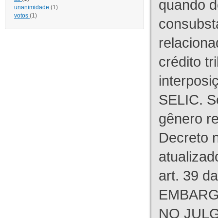
quando d
unanimidade
(1)
votos
(1)
consubst
relaciona
crédito tr
interpos
SELIC. S
gênero re
Decreto n
atualizad
art. 39 d
EMBARG
NO JULG