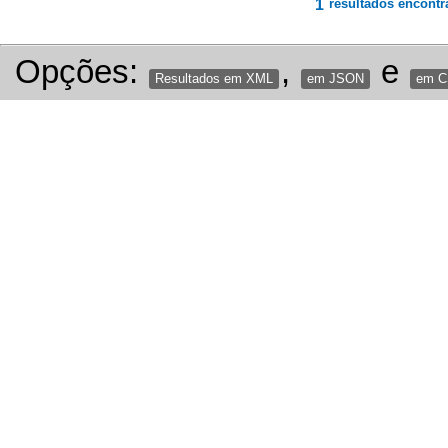
1
resultados encontr
Opções:
,
e
Resultados em XML
em JSON
em 