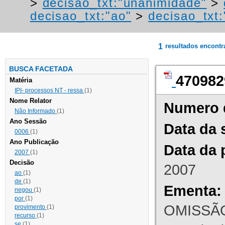
>
decisao_txt:"unanimidade"
>
decisao_txt:"ao"
>
decisao_txt:
1
resultados encont
BUSCA FACETADA
470982
Matéria
IPI- processos NT - ressa
(1)
Nome Relator
Numero 
Não Informado
(1)
Ano Sessão
Data da 
0006
(1)
Ano Publicação
Data da 
2007
(1)
Decisão
2007
ao
(1)
de
(1)
Ementa:
negou
(1)
por
(1)
OMISSÃO
provimento
(1)
recurso
(1)
se
(1)