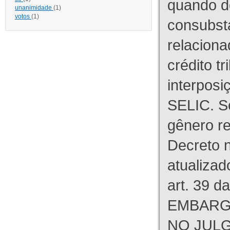
quando d
unanimidade
(1)
votos
(1)
consubst
relaciona
crédito tr
interpos
SELIC. S
gênero re
Decreto n
atualizad
art. 39 d
EMBARG
NO JULG