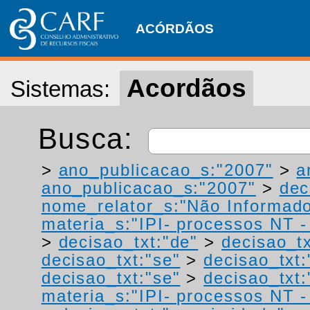
ACÓRDÃOS
Acordãos
Sistemas:
Busca:
>
ano_publicacao_s:"2007"
>
a
ano_publicacao_s:"2007"
>
dec
nome_relator_s:"Não Informad
materia_s:"IPI- processos NT - r
>
decisao_txt:"de"
>
decisao_tx
decisao_txt:"se"
>
decisao_txt
decisao_txt:"se"
>
decisao_txt
materia_s:"IPI- processos NT - r