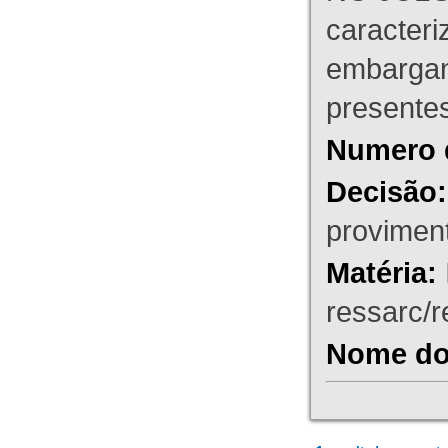
caracteri
embargant
presente
Numero 
Decisão:
proviment
Matéria:
ressarc/re
Nome do 