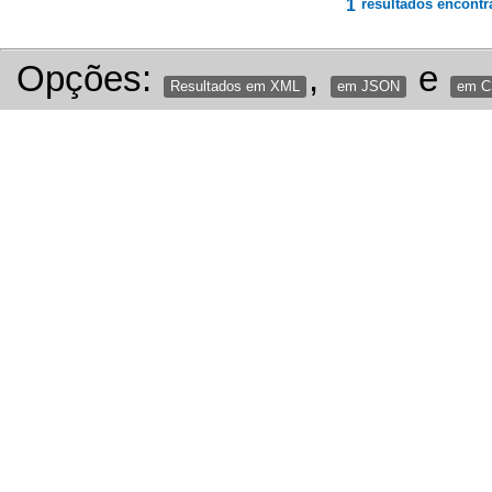
1
resultados encontr
Opções:
,
e
Resultados em XML
em JSON
em 