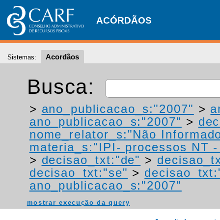
ACÓRDÃOS
Acordãos
Sistemas:
Busca:
>
ano_publicacao_s:"2007"
>
a
ano_publicacao_s:"2007"
>
dec
nome_relator_s:"Não Informad
materia_s:"IPI- processos NT - r
>
decisao_txt:"de"
>
decisao_tx
decisao_txt:"se"
>
decisao_txt
ano_publicacao_s:"2007"
mostrar execução da query