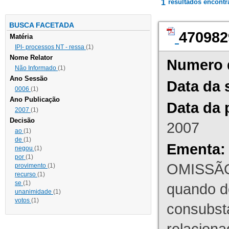
1
resultados encont
BUSCA FACETADA
470982
Matéria
IPI- processos NT - ressa
(1)
Nome Relator
Numero 
Não Informado
(1)
Ano Sessão
Data da 
0006
(1)
Ano Publicação
Data da 
2007
(1)
Decisão
2007
ao
(1)
de
(1)
Ementa:
negou
(1)
por
(1)
OMISSÃO
provimento
(1)
recurso
(1)
se
(1)
quando d
unanimidade
(1)
votos
(1)
consubst
relaciona