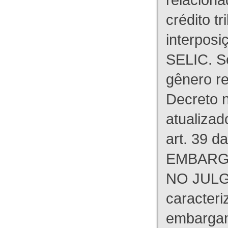
crédito tr
interpos
SELIC. S
gênero re
Decreto n
atualizad
art. 39 d
EMBARG
NO JULG
caracteri
embargant