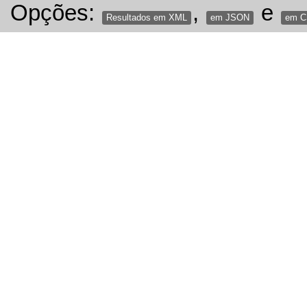
Opções:
,
e
Resultados em XML
em JSON
em 