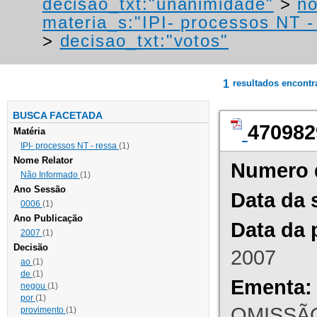
decisao_txt:"unanimidade"
>
no
materia_s:"IPI- processos NT - r
>
decisao_txt:"votos"
1
resultados encont
BUSCA FACETADA
470982
Matéria
IPI- processos NT - ressa
(1)
Nome Relator
Numero 
Não Informado
(1)
Ano Sessão
Data da 
0006
(1)
Ano Publicação
Data da 
2007
(1)
Decisão
2007
ao
(1)
de
(1)
Ementa:
negou
(1)
por
(1)
OMISSÃO
provimento
(1)