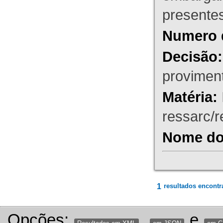
presente
Numero 
Decisão:
proviment
Matéria:
ressarc/re
Nome do 
1
resultados encontr
Opções:
,
e