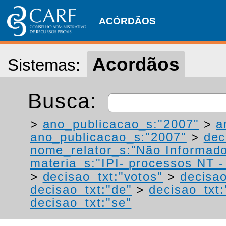
ACÓRDÃOS
Acordãos
Sistemas:
Busca:
>
ano_publicacao_s:"2007"
>
a
ano_publicacao_s:"2007"
>
dec
nome_relator_s:"Não Informad
materia_s:"IPI- processos NT - r
>
decisao_txt:"votos"
>
decisao
decisao_txt:"de"
>
decisao_txt
decisao_txt:"se"