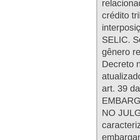
relaciona
crédito tr
interpos
SELIC. S
gênero re
Decreto n
atualizad
art. 39 d
EMBARG
NO JULG
caracteri
embargant