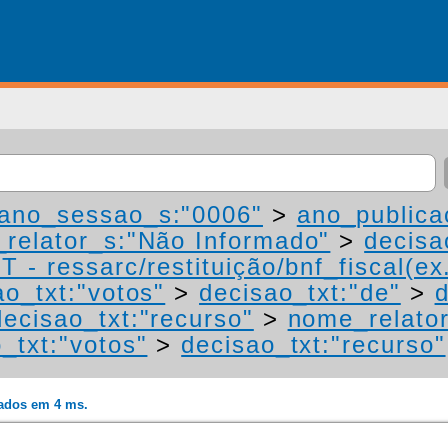
ano_sessao_s:"0006"
>
ano_publica
relator_s:"Não Informado"
>
decisa
 - ressarc/restituição/bnf_fiscal(ex.
ao_txt:"votos"
>
decisao_txt:"de"
>
d
decisao_txt:"recurso"
>
nome_relato
_txt:"votos"
>
decisao_txt:"recurso"
rados em 4 ms.