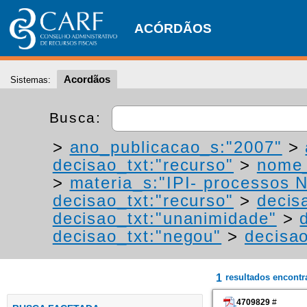
ACÓRDÃOS
Acordãos
Sistemas:
Busca:
>
ano_publicacao_s:"2007"
>
decisao_txt:"recurso"
>
nome_
>
materia_s:"IPI- processos NT
decisao_txt:"recurso"
>
decis
decisao_txt:"unanimidade"
>
decisao_txt:"negou"
>
decisao
1
resultados encont
4709829
#