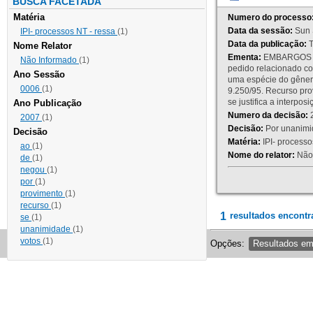
BUSCA FACETADA
Matéria
Numero do processo
Data da sessão:
Sun 
IPI- processos NT - ressa
(1)
Data da publicação:
T
Nome Relator
Ementa:
EMBARGOS DE
Não Informado
(1)
pedido relacionado co
Ano Sessão
uma espécie do gênero
0006
(1)
9.250/95. Recurso p
se justifica a interp
Ano Publicação
Numero da decisão:
2
2007
(1)
Decisão:
Por unanimid
Decisão
Matéria:
IPI- processos
ao
(1)
Nome do relator:
Não 
de
(1)
negou
(1)
por
(1)
provimento
(1)
recurso
(1)
1
resultados encontr
se
(1)
unanimidade
(1)
votos
(1)
Opções:
Resultados e