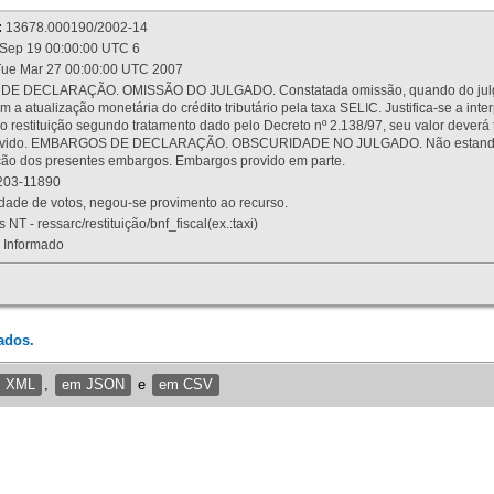
:
13678.000190/2002-14
Sep 19 00:00:00 UTC 6
ue Mar 27 00:00:00 UTC 2007
 DECLARAÇÃO. OMISSÃO DO JULGADO. Constatada omissão, quando do julgamen
m a atualização monetária do crédito tributário pela taxa SELIC. Justifica-se a 
 restituição segundo tratamento dado pelo Decreto nº 2.138/97, seu valor deverá 
rovido. EMBARGOS DE DECLARAÇÃO. OBSCURIDADE NO JULGADO. Não estando dev
osição dos presentes embargos. Embargos provido em parte.
03-11890
ade de votos, negou-se provimento ao recurso.
 NT - ressarc/restituição/bnf_fiscal(ex.:taxi)
Informado
ados.
m XML
,
em JSON
e
em CSV