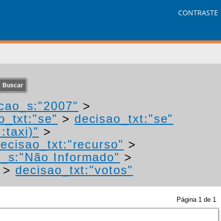
CONTRASTE
cao_s:"2007"
>
o_txt:"se"
>
decisao_txt:"se"
:taxi)"
>
ecisao_txt:"recurso"
>
r_s:"Não Informado"
>
>
decisao_txt:"votos"
Página
1
de
1