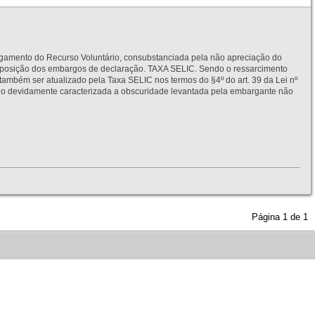
to do Recurso Voluntário, consubstanciada pela não apreciação do
interposição dos embargos de declaração. TAXA SELIC. Sendo o ressarcimento
também ser atualizado pela Taxa SELIC nos termos do §4º do art. 39 da Lei nº
idamente caracterizada a obscuridade levantada pela embargante não
Página
1
de
1