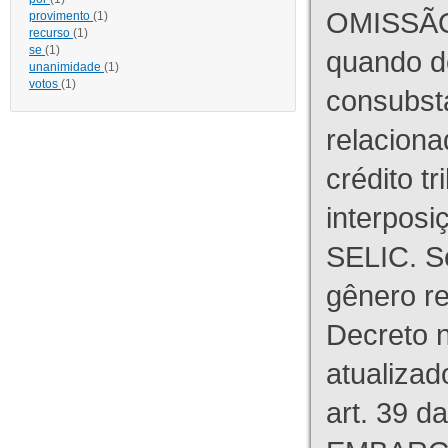
OMISSÃO
provimento
(1)
recurso
(1)
se
(1)
quando d
unanimidade
(1)
votos
(1)
consubst
relaciona
crédito tr
interpos
SELIC. S
gênero re
Decreto n
atualizad
art. 39 d