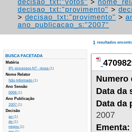
decisao_txt:"votos"
>
nome_rel
decisao_txt:"provimento"
>
dec
>
decisao_txt:"provimento"
>
a
ano_publicacao_s:"2007"
1
resultados encont
BUSCA FACETADA
470982
Matéria
IPI- processos NT - ressa
(1)
Nome Relator
Numero 
Não Informado
(1)
Ano Sessão
Data da 
0006
(1)
Ano Publicação
Data da 
2007
(1)
Decisão
2007
ao
(1)
de
(1)
Ementa:
negou
(1)
por
(1)