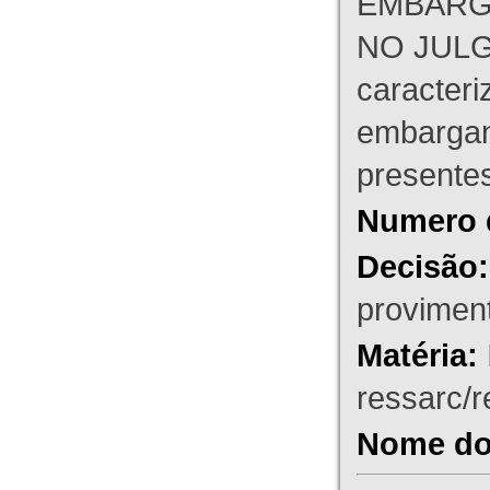
EMBARG
NO JULG
caracteri
embargant
presente
Numero 
Decisão:
proviment
Matéria:
ressarc/re
Nome do 