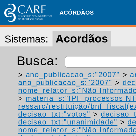
ACÓRDÃOS
Acordãos
Sistemas:
Busca:
>
ano_publicacao_s:"2007"
>
a
ano_publicacao_s:"2007"
>
dec
nome_relator_s:"Não Informad
>
materia_s:"IPI- processos NT
ressarc/restituição/bnf_fiscal(ex
decisao_txt:"votos"
>
decisao_t
decisao_txt:"unanimidade"
>
de
nome_relator_s:"Não Informad