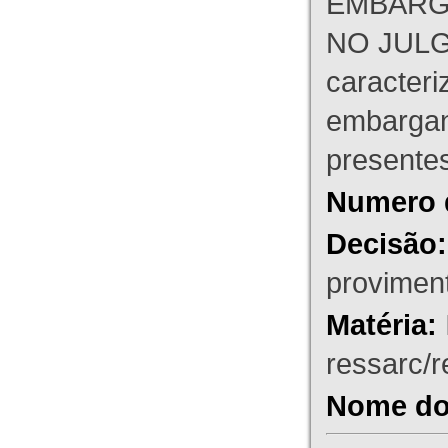
EMBARG
NO JULG
caracteri
embargant
presente
Numero 
Decisão:
proviment
Matéria:
ressarc/re
Nome do 