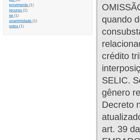
OMISSÃO
provimento
(1)
recurso
(1)
se
(1)
quando d
unanimidade
(1)
votos
(1)
consubst
relaciona
crédito tr
interpos
SELIC. S
gênero re
Decreto n
atualizad
art. 39 d