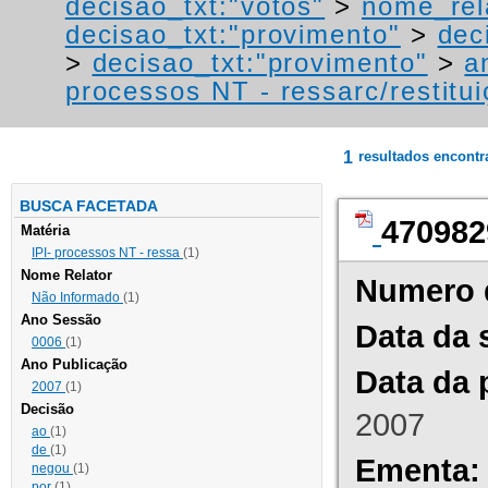
decisao_txt:"votos"
>
nome_rel
decisao_txt:"provimento"
>
dec
>
decisao_txt:"provimento"
>
a
processos NT - ressarc/restituiç
1
resultados encont
BUSCA FACETADA
470982
Matéria
IPI- processos NT - ressa
(1)
Nome Relator
Numero 
Não Informado
(1)
Ano Sessão
Data da 
0006
(1)
Ano Publicação
Data da 
2007
(1)
Decisão
2007
ao
(1)
de
(1)
Ementa:
negou
(1)
por
(1)