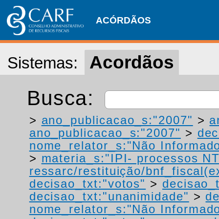
ACÓRDÃOS
Acordãos
Sistemas:
Busca:
>
ano_publicacao_s:"2007"
>
a
ano_publicacao_s:"2007"
>
dec
nome_relator_s:"Não Informad
>
materia_s:"IPI- processos NT
ressarc/restituição/bnf_fiscal(ex
decisao_txt:"votos"
>
decisao_t
decisao_txt:"unanimidade"
>
de
nome_relator_s:"Não Informad