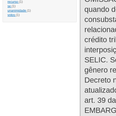
recurso
(1)
se
(1)
quando d
unanimidade
(1)
votos
(1)
consubst
relaciona
crédito tr
interpos
SELIC. S
gênero re
Decreto n
atualizad
art. 39 d
EMBARG