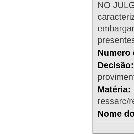
NO JULG
caracteri
embargant
presente
Numero 
Decisão:
proviment
Matéria:
ressarc/re
Nome do 