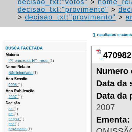
decisao_txt:"votos"
>
nome_rel
decisao_txt:"provimento"
>
dec
>
decisao_txt:"provimento"
>
a
1
resultados encont
BUSCA FACETADA
470982
Matéria
IPI- processos NT - ressa
(1)
Nome Relator
Numero 
Não Informado
(1)
Ano Sessão
Data da 
0006
(1)
Ano Publicação
Data da 
2007
(1)
Decisão
2007
ao
(1)
de
(1)
Ementa:
negou
(1)
por
(1)
OMISSÃO
provimento
(1)