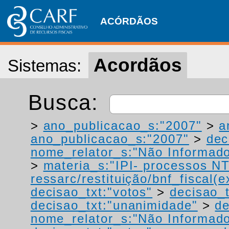
ACÓRDÃOS
Acordãos
Sistemas:
Busca:
>
ano_publicacao_s:"2007"
>
a
ano_publicacao_s:"2007"
>
dec
nome_relator_s:"Não Informad
>
materia_s:"IPI- processos NT
ressarc/restituição/bnf_fiscal(ex
decisao_txt:"votos"
>
decisao_t
decisao_txt:"unanimidade"
>
de
nome_relator_s:"Não Informad