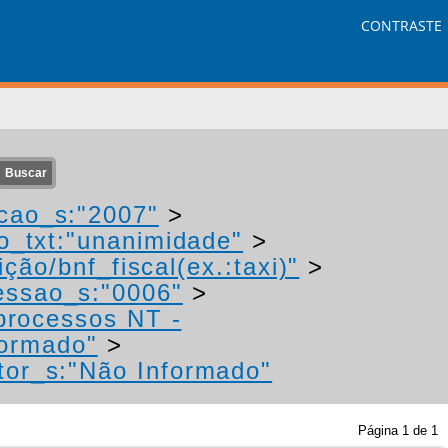
CONTRASTE
cao_s:"2007"
>
o_txt:"unanimidade"
>
ção/bnf_fiscal(ex.:taxi)"
>
essao_s:"0006"
>
 processos NT -
formado"
>
tor_s:"Não Informado"
Página
1
de
1