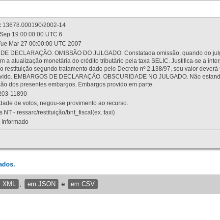
:
13678.000190/2002-14
Sep 19 00:00:00 UTC 6
ue Mar 27 00:00:00 UTC 2007
 DECLARAÇÃO. OMISSÃO DO JULGADO. Constatada omissão, quando do julgamen
m a atualização monetária do crédito tributário pela taxa SELIC. Justifica-se a 
 restituição segundo tratamento dado pelo Decreto nº 2.138/97, seu valor deverá 
rovido. EMBARGOS DE DECLARAÇÃO. OBSCURIDADE NO JULGADO. Não estando dev
osição dos presentes embargos. Embargos provido em parte.
03-11890
ade de votos, negou-se provimento ao recurso.
 NT - ressarc/restituição/bnf_fiscal(ex.:taxi)
Informado
ados.
m XML
,
em JSON
e
em CSV