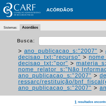
ACÓRDÃOS
Acordãos
Sistemas:
Busca:
>
ano_publicacao_s:"2007"
>
decisao_txt:"recurso"
>
nome_
decisao_txt:"por"
>
materia_s:
nome_relator_s:"Não Informa
ano_publicacao_s:"2007"
>
de
ressarc/restituição/bnf_fiscal(
ano_publicacao_s:"2007"
>
an
1
resultados encont