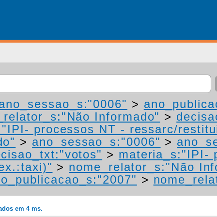
ano_sessao_s:"0006"
>
ano_publica
relator_s:"Não Informado"
>
decisa
"IPI- processos NT - ressarc/restitui
do"
>
ano_sessao_s:"0006"
>
ano_s
cisao_txt:"votos"
>
materia_s:"IPI-
ex.:taxi)"
>
nome_relator_s:"Não In
o_publicacao_s:"2007"
>
nome_rela
rados em 4 ms.