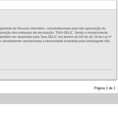
to do Recurso Voluntário, consubstanciada pela não apreciação do
interposição dos embargos de declaração. TAXA SELIC. Sendo o ressarcimento
também ser atualizado pela Taxa SELIC nos termos do §4º do art. 39 da Lei nº
idamente caracterizada a obscuridade levantada pela embargante não
Página
1
de
1