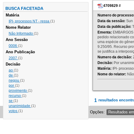
4709829
#
BUSCA FACETADA
Matéria
Numero do processo
Data da sessão:
Sun 
IPI- processos NT - ressa
(1)
Data da publicação:
T
Nome Relator
Ementa:
EMBARGOS DE
Não Informado
(1)
pedido relacionado co
Ano Sessão
uma espécie do gênero
0006
(1)
9.250/95. Recurso p
se justifica a interp
Ano Publicação
Numero da decisão:
2
2007
(1)
Decisão:
Por unanimid
Decisão
Matéria:
IPI- processos
ao
(1)
Nome do relator:
Não 
de
(1)
negou
(1)
por
(1)
provimento
(1)
recurso
(1)
1
resultados encontr
se
(1)
unanimidade
(1)
votos
(1)
Opções:
Resultados e