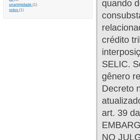
quando d
unanimidade
(1)
votos
(1)
consubst
relaciona
crédito tr
interpos
SELIC. S
gênero re
Decreto n
atualizad
art. 39 d
EMBARG
NO JULG