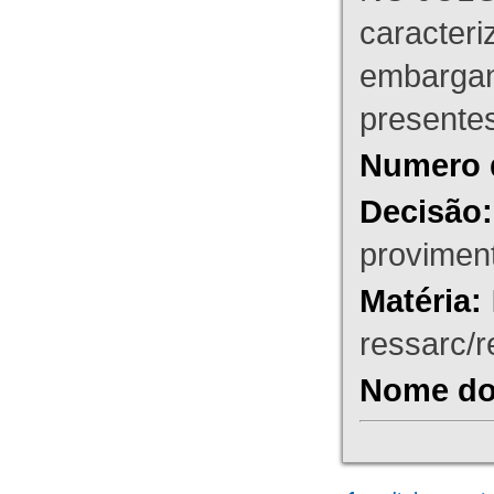
caracteri
embargant
presente
Numero 
Decisão:
proviment
Matéria:
ressarc/re
Nome do 