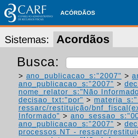
ACÓRDÃOS
Acordãos
Sistemas:
Busca:
>
ano_publicacao_s:"2007"
>
a
ano_publicacao_s:"2007"
>
dec
nome_relator_s:"Não Informad
decisao_txt:"por"
>
materia_s:"
ressarc/restituição/bnf_fiscal(ex
Informado"
>
ano_sessao_s:"0
ano_publicacao_s:"2007"
>
dec
processos NT - ressarc/restituiç