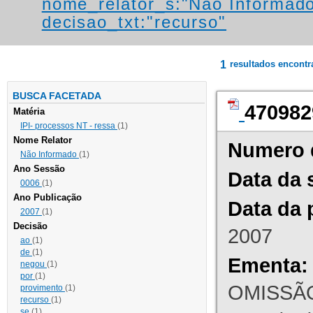
nome_relator_s:"Não Informad
decisao_txt:"recurso"
1
resultados encont
BUSCA FACETADA
470982
Matéria
IPI- processos NT - ressa
(1)
Nome Relator
Numero 
Não Informado
(1)
Ano Sessão
Data da 
0006
(1)
Ano Publicação
Data da 
2007
(1)
Decisão
2007
ao
(1)
de
(1)
Ementa:
negou
(1)
por
(1)
OMISSÃO
provimento
(1)
recurso
(1)
se
(1)