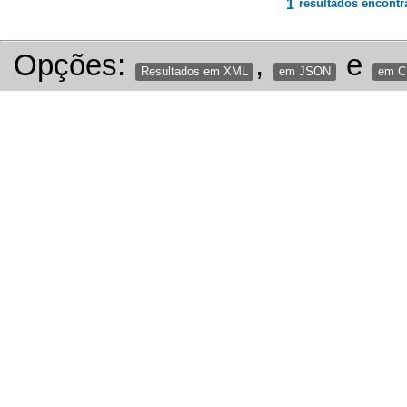
1
resultados encontr
Opções:
,
e
Resultados em XML
em JSON
em 