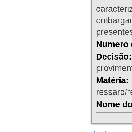
caracteri
embargant
presente
Numero 
Decisão:
proviment
Matéria:
ressarc/re
Nome do 