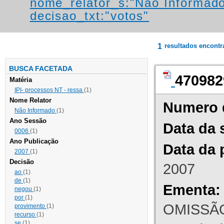
nome_relator_s:"Não Informad
decisao_txt:"votos"
1
resultados encont
BUSCA FACETADA
470982
Matéria
IPI- processos NT - ressa
(1)
Nome Relator
Numero 
Não Informado
(1)
Ano Sessão
Data da 
0006
(1)
Ano Publicação
Data da 
2007
(1)
Decisão
2007
ao
(1)
de
(1)
Ementa:
negou
(1)
por
(1)
OMISSÃO
provimento
(1)
recurso
(1)
se
(1)