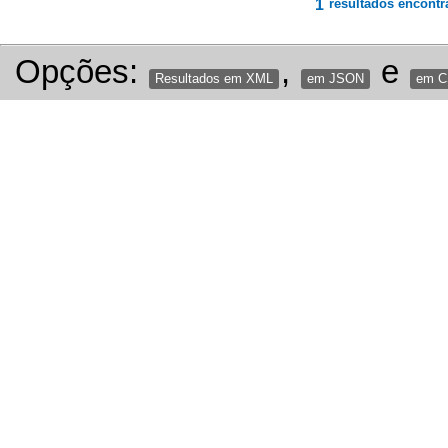
1
resultados encontr
Opções:
,
e
Resultados em XML
em JSON
em 