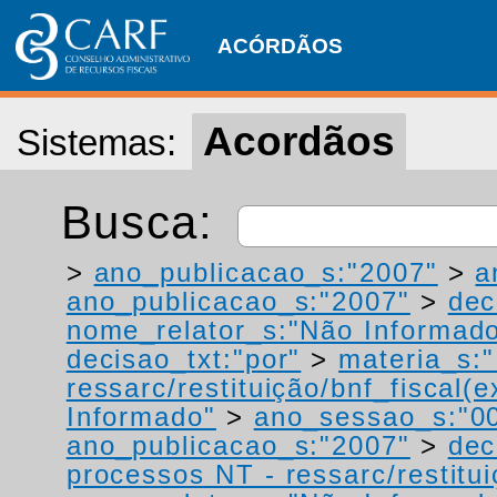
ACÓRDÃOS
Acordãos
Sistemas:
Busca:
>
ano_publicacao_s:"2007"
>
a
ano_publicacao_s:"2007"
>
dec
nome_relator_s:"Não Informad
decisao_txt:"por"
>
materia_s:"
ressarc/restituição/bnf_fiscal(ex
Informado"
>
ano_sessao_s:"0
ano_publicacao_s:"2007"
>
dec
processos NT - ressarc/restituiç