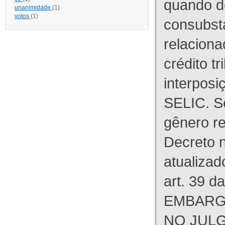
quando d
unanimidade
(1)
votos
(1)
consubst
relaciona
crédito tr
interpos
SELIC. S
gênero re
Decreto n
atualizad
art. 39 d
EMBARG
NO JULG