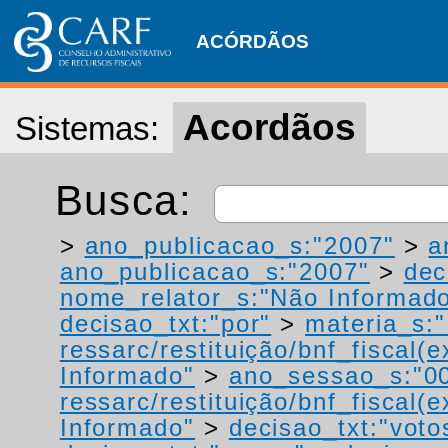
ACÓRDÃOS
Acordãos
Sistemas:
Busca:
>
ano_publicacao_s:"2007"
>
a
ano_publicacao_s:"2007"
>
dec
nome_relator_s:"Não Informad
decisao_txt:"por"
>
materia_s:"
ressarc/restituição/bnf_fiscal(ex
Informado"
>
ano_sessao_s:"0
ressarc/restituição/bnf_fiscal(ex
Informado"
>
decisao_txt:"voto