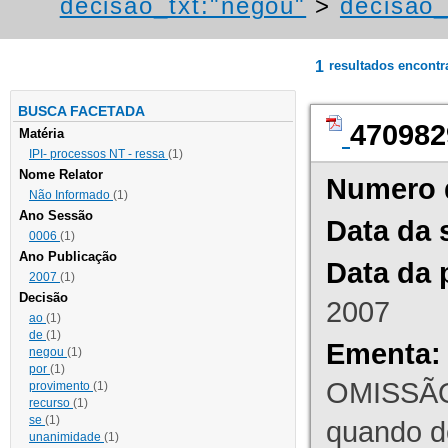
decisao_txt:"negou"
>
decisao_
1
resultados encont
BUSCA FACETADA
470982
Matéria
IPI- processos NT - ressa
(1)
Nome Relator
Numero 
Não Informado
(1)
Ano Sessão
Data da 
0006
(1)
Ano Publicação
Data da 
2007
(1)
Decisão
2007
ao
(1)
de
(1)
Ementa:
negou
(1)
por
(1)
OMISSÃO
provimento
(1)
recurso
(1)
se
(1)
quando d
unanimidade
(1)