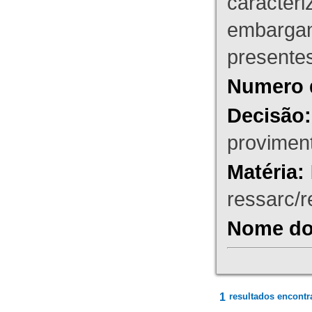
caracteri
embargant
presente
Numero 
Decisão:
proviment
Matéria:
ressarc/re
Nome do 
1
resultados encontr