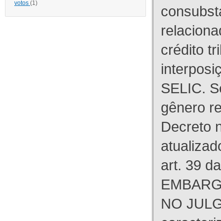
votos
(1)
consubst
relaciona
crédito tr
interpos
SELIC. S
gênero re
Decreto n
atualizad
art. 39 d
EMBARG
NO JULG