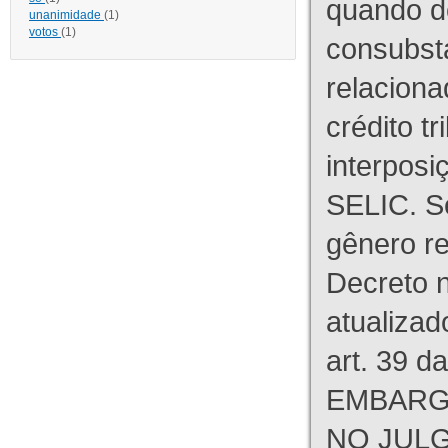
quando d
unanimidade
(1)
votos
(1)
consubst
relaciona
crédito tr
interpos
SELIC. S
gênero re
Decreto n
atualizad
art. 39 d
EMBARG
NO JULG