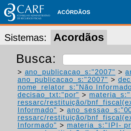
ACÓRDÃOS
Acordãos
Sistemas:
Busca:
>
ano_publicacao_s:"2007"
>
a
ano_publicacao_s:"2007"
>
dec
nome_relator_s:"Não Informad
decisao_txt:"por"
>
materia_s:"
ressarc/restituição/bnf_fiscal(ex
Informado"
>
ano_sessao_s:"0
ressarc/restituição/bnf_fiscal(ex
Informado"
>
materia_s:"IPI- p