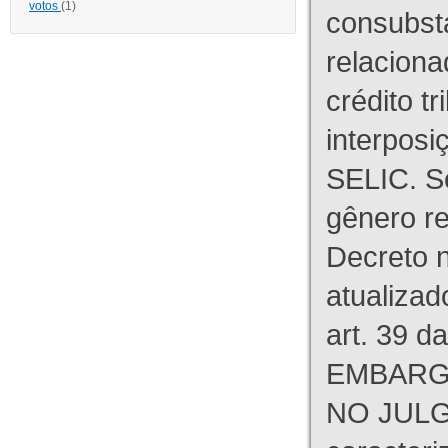
votos
(1)
consubst
relaciona
crédito tr
interpos
SELIC. S
gênero re
Decreto n
atualizad
art. 39 d
EMBARG
NO JULG