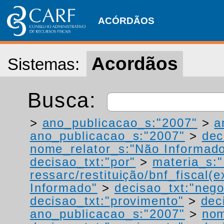
ACÓRDÃOS
Acordãos
Sistemas:
Busca:
>
ano_publicacao_s:"2007"
>
a
ano_publicacao_s:"2007"
>
dec
nome_relator_s:"Não Informad
decisao_txt:"por"
>
materia_s:"
ressarc/restituição/bnf_fiscal(ex
Informado"
>
decisao_txt:"neg
decisao_txt:"provimento"
>
dec
ano_publicacao_s:"2007"
>
nom