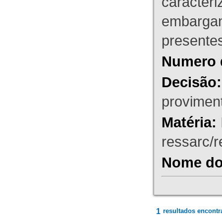
caracteri
embargant
presente
Numero 
Decisão:
proviment
Matéria:
ressarc/re
Nome do 
1
resultados encontr