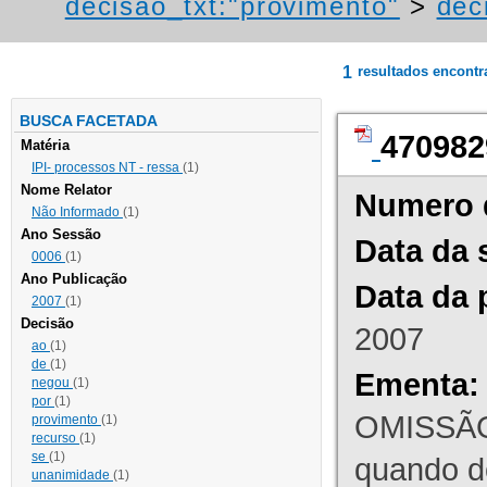
decisao_txt:"provimento"
>
dec
1
resultados encont
BUSCA FACETADA
470982
Matéria
IPI- processos NT - ressa
(1)
Nome Relator
Numero 
Não Informado
(1)
Ano Sessão
Data da 
0006
(1)
Ano Publicação
Data da 
2007
(1)
Decisão
2007
ao
(1)
de
(1)
Ementa:
negou
(1)
por
(1)
OMISSÃO
provimento
(1)
recurso
(1)
se
(1)
quando d
unanimidade
(1)