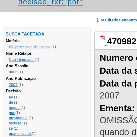
decisao_txt:"por"
1
resultados encont
BUSCA FACETADA
470982
Matéria
IPI- processos NT - ressa
(1)
Nome Relator
Numero 
Não Informado
(1)
Ano Sessão
Data da 
0006
(1)
Ano Publicação
Data da 
2007
(1)
Decisão
2007
ao
(1)
de
(1)
Ementa:
negou
(1)
por
(1)
OMISSÃO
provimento
(1)
recurso
(1)
se
(1)
quando d
unanimidade
(1)