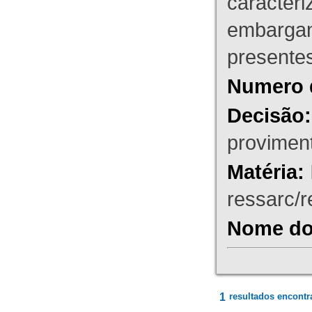
caracteri
embargant
presente
Numero 
Decisão:
proviment
Matéria:
ressarc/re
Nome do 
1
resultados encontr