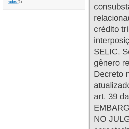
votos
(1)
consubst
relaciona
crédito tr
interpos
SELIC. S
gênero re
Decreto n
atualizad
art. 39 d
EMBARG
NO JULG