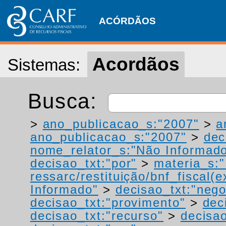
ACÓRDÃOS
Acordãos
Sistemas:
Busca:
>
ano_publicacao_s:"2007"
>
a
ano_publicacao_s:"2007"
>
dec
nome_relator_s:"Não Informad
decisao_txt:"por"
>
materia_s:"
ressarc/restituição/bnf_fiscal(ex
Informado"
>
decisao_txt:"neg
decisao_txt:"provimento"
>
dec
decisao_txt:"recurso"
>
decisao