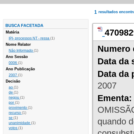
1
resultados encont
BUSCA FACETADA
470982
Matéria
IPI- processos NT - ressa
(1)
Nome Relator
Numero 
Não Informado
(1)
Ano Sessão
Data da 
0006
(1)
Ano Publicação
Data da 
2007
(1)
Decisão
2007
ao
(1)
de
(1)
Ementa:
negou
(1)
por
(1)
OMISSÃO
provimento
(1)
recurso
(1)
se
(1)
quando d
unanimidade
(1)
votos
(1)
consubst