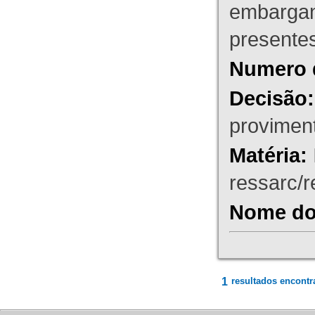
embargant
presente
Numero 
Decisão:
proviment
Matéria:
ressarc/re
Nome do 
1
resultados encontr