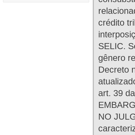
relaciona
crédito tr
interpos
SELIC. S
gênero re
Decreto n
atualizad
art. 39 d
EMBARG
NO JULG
caracteri