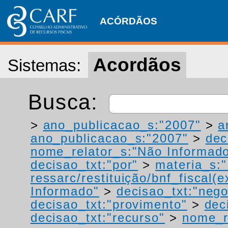
ACÓRDÃOS
Acordãos
Sistemas:
Busca:
>
ano_publicacao_s:"2007"
>
a
ano_publicacao_s:"2007"
>
dec
nome_relator_s:"Não Informad
decisao_txt:"por"
>
materia_s:"
ressarc/restituição/bnf_fiscal(ex
Informado"
>
decisao_txt:"neg
decisao_txt:"provimento"
>
dec
decisao_txt:"recurso"
>
nome_r