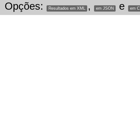
Opções:
,
e
Resultados em XML
em JSON
em 