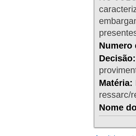
caracteri
embargant
presente
Numero 
Decisão:
proviment
Matéria:
ressarc/re
Nome do 