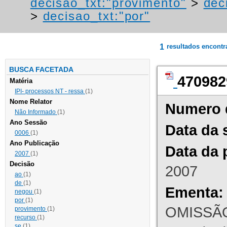
decisao_txt:"provimento"
>
dec
>
decisao_txt:"por"
1
resultados encont
BUSCA FACETADA
470982
Matéria
IPI- processos NT - ressa
(1)
Nome Relator
Numero 
Não Informado
(1)
Ano Sessão
Data da 
0006
(1)
Ano Publicação
Data da 
2007
(1)
Decisão
2007
ao
(1)
de
(1)
Ementa:
negou
(1)
por
(1)
OMISSÃO
provimento
(1)
recurso
(1)
se
(1)