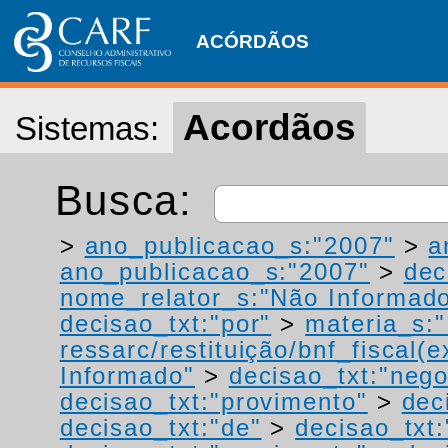
ACÓRDÃOS
Acordãos
Sistemas:
Busca:
>
ano_publicacao_s:"2007"
>
a
ano_publicacao_s:"2007"
>
dec
nome_relator_s:"Não Informad
decisao_txt:"por"
>
materia_s:"
ressarc/restituição/bnf_fiscal(ex
Informado"
>
decisao_txt:"neg
decisao_txt:"provimento"
>
dec
decisao_txt:"de"
>
decisao_txt