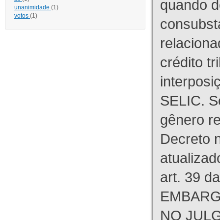
quando d
unanimidade
(1)
votos
(1)
consubst
relaciona
crédito tr
interpos
SELIC. S
gênero re
Decreto n
atualizad
art. 39 d
EMBARG
NO JULG