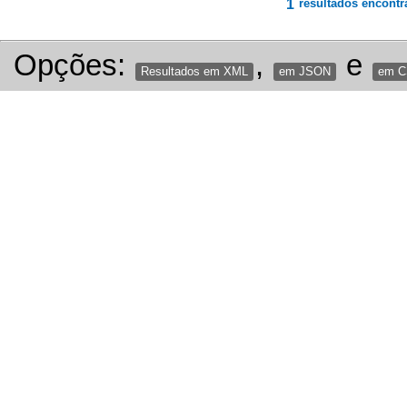
1
resultados encontr
Opções:
,
e
Resultados em XML
em JSON
em 