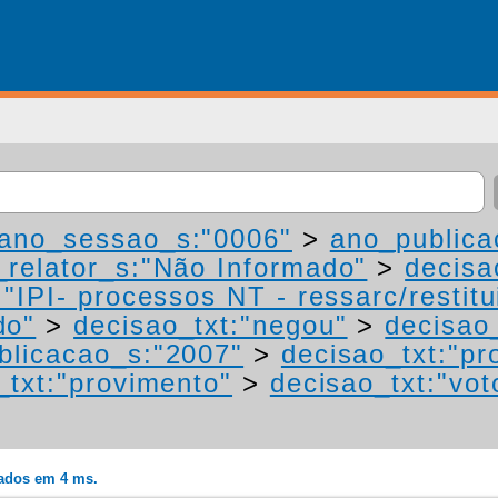
ano_sessao_s:"0006"
>
ano_publica
relator_s:"Não Informado"
>
decisa
"IPI- processos NT - ressarc/restitui
do"
>
decisao_txt:"negou"
>
decisao
blicacao_s:"2007"
>
decisao_txt:"pr
_txt:"provimento"
>
decisao_txt:"vot
rados em 4 ms.