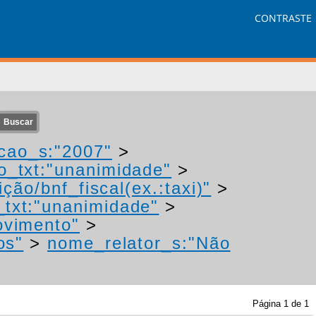
CONTRASTE
cao_s:"2007"
>
o_txt:"unanimidade"
>
ção/bnf_fiscal(ex.:taxi)"
>
_txt:"unanimidade"
>
ovimento"
>
os"
>
nome_relator_s:"Não
Página
1
de
1