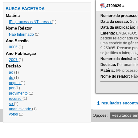
4709829
#
BUSCA FACETADA
Matéria
Numero do processo
Data da sessão:
Sun 
IPI- processos NT - ressa
(1)
Data da publicação:
T
Nome Relator
Ementa:
EMBARGOS DE
Não Informado
(1)
pedido relacionado co
Ano Sessão
uma espécie do gênero
0006
(1)
9.250/95. Recurso p
se justifica a interp
Ano Publicação
Numero da decisão:
2
2007
(1)
Decisão:
Por unanimid
Decisão
Matéria:
IPI- processos
ao
(1)
Nome do relator:
Não 
de
(1)
negou
(1)
por
(1)
provimento
(1)
recurso
(1)
1
resultados encontr
se
(1)
unanimidade
(1)
votos
(1)
Opções:
Resultados e