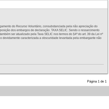
to do Recurso Voluntário, consubstanciada pela não apreciação do
interposição dos embargos de declaração. TAXA SELIC. Sendo o ressarcimento
também ser atualizado pela Taxa SELIC nos termos do §4º do art. 39 da Lei nº
idamente caracterizada a obscuridade levantada pela embargante não
Página
1
de
1