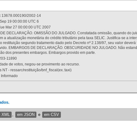
:
13678.000190/2002-14
Sep 19 00:00:00 UTC 6
ue Mar 27 00:00:00 UTC 2007
 DECLARAÇÃO. OMISSÃO DO JULGADO. Constatada omissão, quando do julgamen
m a atualização monetária do crédito tributário pela taxa SELIC. Justifica-se a 
 restituição segundo tratamento dado pelo Decreto nº 2.138/97, seu valor deverá 
rovido. EMBARGOS DE DECLARAÇÃO. OBSCURIDADE NO JULGADO. Não estando dev
osição dos presentes embargos. Embargos provido em parte.
03-11890
ade de votos, negou-se provimento ao recurso.
 NT - ressarc/restituição/bnf_fiscal(ex.:taxi)
Informado
ados.
m XML
,
em JSON
e
em CSV