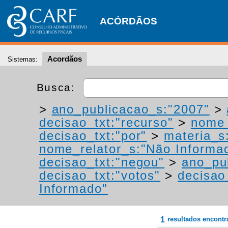
ACÓRDÃOS
Acordãos
Sistemas:
Busca:
>
ano_publicacao_s:"2007"
>
decisao_txt:"recurso"
>
nome_
decisao_txt:"por"
>
materia_s:
nome_relator_s:"Não Informa
decisao_txt:"negou"
>
ano_pu
decisao_txt:"votos"
>
decisao
Informado"
1
resultados encont