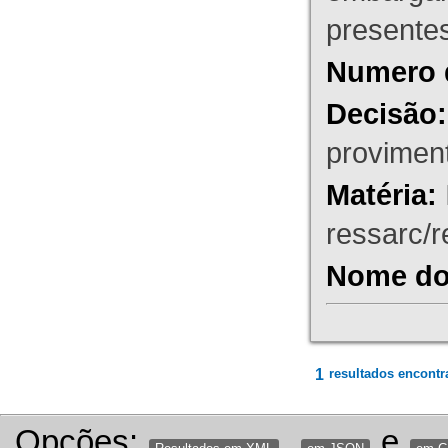
presente
Numero 
Decisão:
proviment
Matéria:
ressarc/re
Nome do 
1
resultados encontr
Opções:
,
e