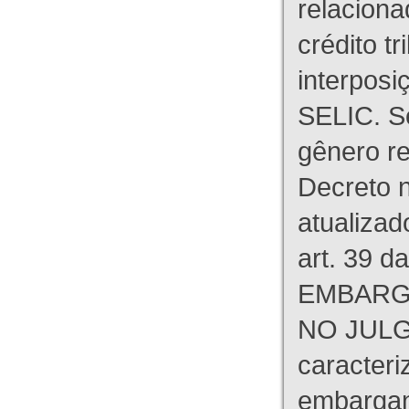
relaciona
crédito tr
interpos
SELIC. S
gênero re
Decreto n
atualizad
art. 39 d
EMBARG
NO JULG
caracteri
embargant