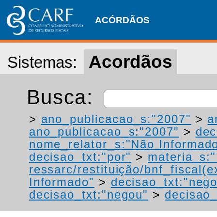
ACÓRDÃOS
Acordãos
Sistemas:
Busca:
>
ano_publicacao_s:"2007"
>
a
ano_publicacao_s:"2007"
>
dec
nome_relator_s:"Não Informad
decisao_txt:"por"
>
materia_s:"
ressarc/restituição/bnf_fiscal(ex
Informado"
>
decisao_txt:"neg
decisao_txt:"negou"
>
decisao_