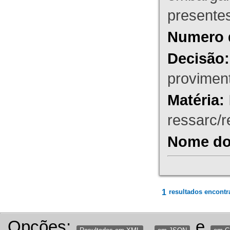
presente
Numero 
Decisão:
proviment
Matéria:
ressarc/re
Nome do 
1
resultados encontr
Opções:
,
e