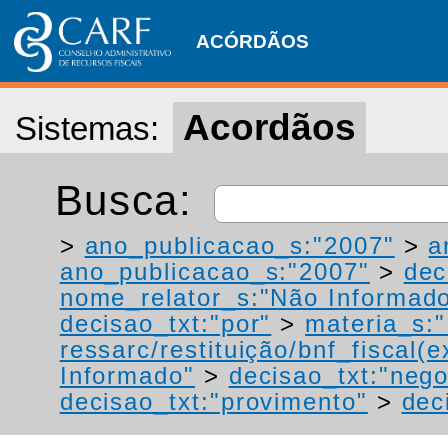
ACÓRDÃOS
Acordãos
Sistemas:
Busca:
>
ano_publicacao_s:"2007"
>
a
ano_publicacao_s:"2007"
>
dec
nome_relator_s:"Não Informad
decisao_txt:"por"
>
materia_s:"
ressarc/restituição/bnf_fiscal(ex
Informado"
>
decisao_txt:"neg
decisao_txt:"provimento"
>
dec