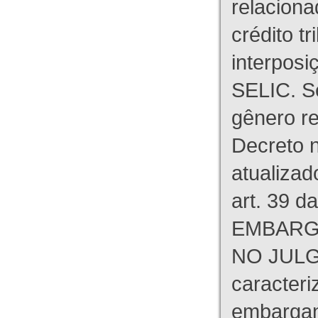
relaciona
crédito tr
interpos
SELIC. S
gênero re
Decreto n
atualizad
art. 39 d
EMBARG
NO JULG
caracteri
embargant