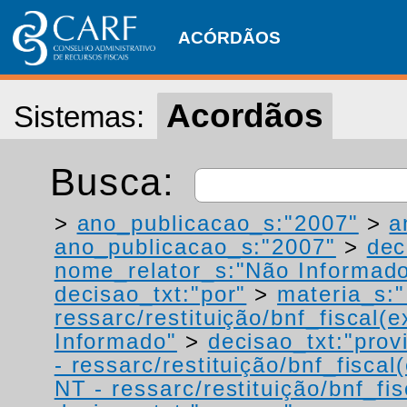
ACÓRDÃOS
Acordãos
Sistemas:
Busca:
>
ano_publicacao_s:"2007"
>
a
ano_publicacao_s:"2007"
>
dec
nome_relator_s:"Não Informad
decisao_txt:"por"
>
materia_s:"
ressarc/restituição/bnf_fiscal(ex
Informado"
>
decisao_txt:"prov
- ressarc/restituição/bnf_fiscal(
NT - ressarc/restituição/bnf_fis