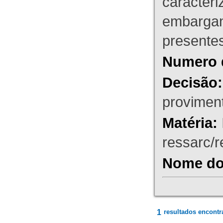
caracteri
embargant
presente
Numero 
Decisão:
proviment
Matéria:
ressarc/re
Nome do 
1
resultados encontr