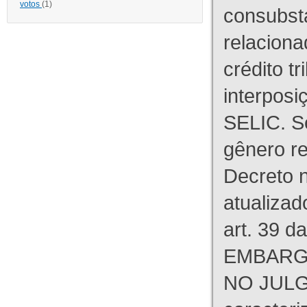
votos
(1)
consubst
relaciona
crédito tr
interpos
SELIC. S
gênero re
Decreto n
atualizad
art. 39 d
EMBARG
NO JULG