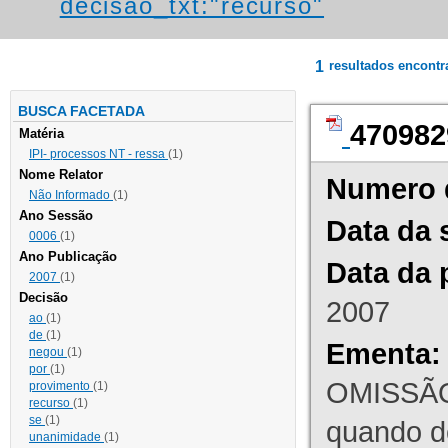
decisao_txt:"recurso"
1
resultados encont
BUSCA FACETADA
470982
Matéria
IPI- processos NT - ressa
(1)
Nome Relator
Numero 
Não Informado
(1)
Ano Sessão
Data da 
0006
(1)
Ano Publicação
Data da 
2007
(1)
Decisão
2007
ao
(1)
de
(1)
Ementa:
negou
(1)
por
(1)
OMISSÃO
provimento
(1)
recurso
(1)
se
(1)
quando d
unanimidade
(1)