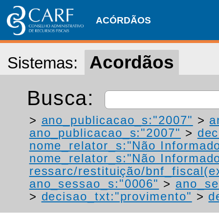
ACÓRDÃOS
Acordãos
Sistemas:
Busca:
>
ano_publicacao_s:"2007"
>
a
ano_publicacao_s:"2007"
>
dec
nome_relator_s:"Não Informad
nome_relator_s:"Não Informad
ressarc/restituição/bnf_fiscal(ex
ano_sessao_s:"0006"
>
ano_se
>
decisao_txt:"provimento"
>
d