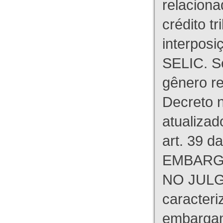
relaciona
crédito tr
interpos
SELIC. S
gênero re
Decreto n
atualizad
art. 39 d
EMBARG
NO JULG
caracteri
embargant