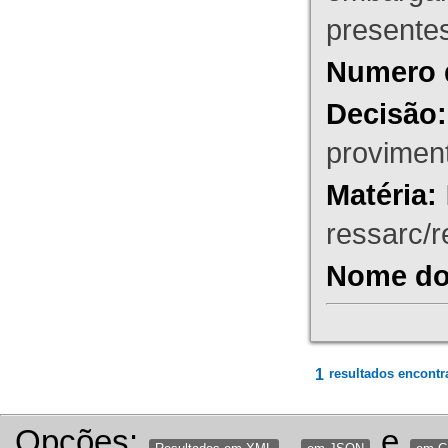
presente
Numero 
Decisão:
proviment
Matéria:
ressarc/re
Nome do 
1
resultados encontr
Opções:
,
e