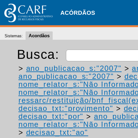
ACÓRDÃOS
Acordãos
Sistemas:
Busca:
>
ano_publicacao_s:"2007"
>
a
ano_publicacao_s:"2007"
>
dec
nome_relator_s:"Não Informad
nome_relator_s:"Não Informad
ressarc/restituição/bnf_fiscal(ex
decisao_txt:"provimento"
>
dec
decisao_txt:"por"
>
ano_public
nome_relator_s:"Não Informad
>
decisao_txt:"ao"