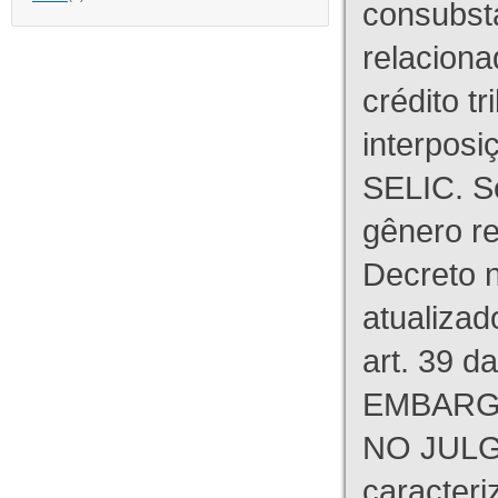
consubst
relaciona
crédito tr
interpos
SELIC. S
gênero re
Decreto n
atualizad
art. 39 d
EMBARG
NO JULG
caracteri