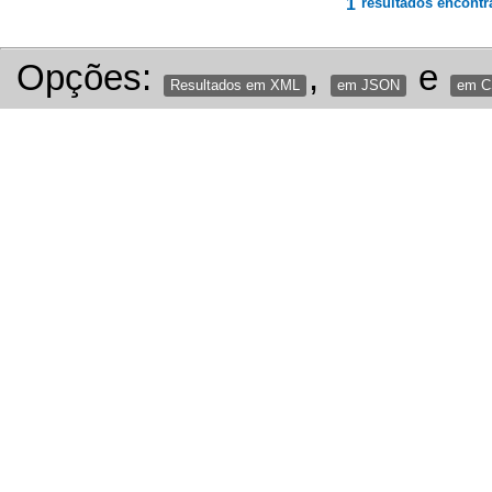
1
resultados encontr
Opções:
,
e
Resultados em XML
em JSON
em 