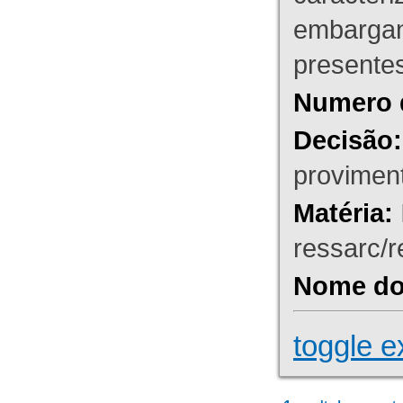
embargant
presente
Numero 
Decisão:
proviment
Matéria:
ressarc/re
Nome do 
toggle e