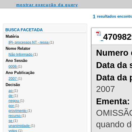
mostrar execução da query
1
resultados encont
BUSCA FACETADA
470982
Matéria
IPI- processos NT - ressa
(1)
Nome Relator
Numero 
Não Informado
(1)
Ano Sessão
Data da 
0006
(1)
Ano Publicação
Data da 
2007
(1)
Decisão
2007
ao
(1)
de
(1)
Ementa:
negou
(1)
por
(1)
OMISSÃO
provimento
(1)
recurso
(1)
se
(1)
quando d
unanimidade
(1)
votos
(1)