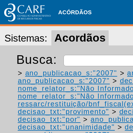
ACÓRDÃOS
Acordãos
Sistemas:
Busca:
>
ano_publicacao_s:"2007"
>
a
ano_publicacao_s:"2007"
>
dec
nome_relator_s:"Não Informad
nome_relator_s:"Não Informad
ressarc/restituição/bnf_fiscal(ex
decisao_txt:"provimento"
>
dec
decisao_txt:"por"
>
ano_public
decisao_txt:"unanimidade"
>
de