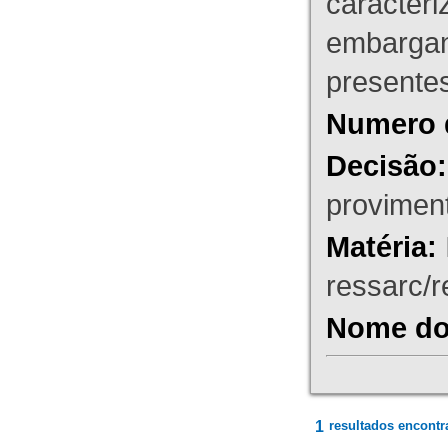
caracteri
embargant
presente
Numero 
Decisão:
proviment
Matéria:
ressarc/re
Nome do 
1
resultados encontr