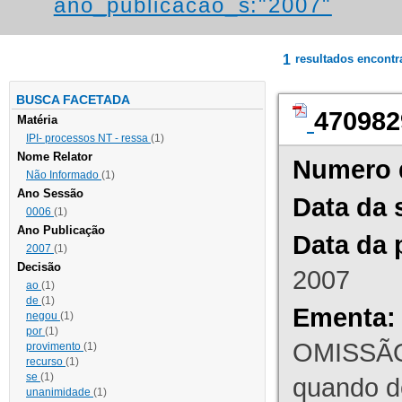
ano_publicacao_s:"2007"
1
resultados encont
BUSCA FACETADA
470982
Matéria
IPI- processos NT - ressa
(1)
Nome Relator
Numero 
Não Informado
(1)
Ano Sessão
Data da 
0006
(1)
Ano Publicação
Data da 
2007
(1)
Decisão
2007
ao
(1)
de
(1)
Ementa:
negou
(1)
por
(1)
OMISSÃO
provimento
(1)
recurso
(1)
se
(1)
quando d
unanimidade
(1)