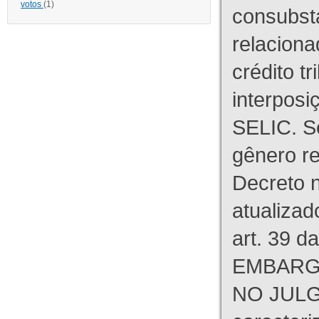
votos
(1)
consubst
relaciona
crédito tr
interpos
SELIC. S
gênero re
Decreto n
atualizad
art. 39 d
EMBARG
NO JULG