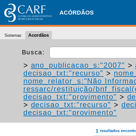
ACÓRDÃOS
Acordãos
Sistemas:
Busca:
>
ano_publicacao_s:"2007"
>
decisao_txt:"recurso"
>
nome_
nome_relator_s:"Não Informa
ressarc/restituição/bnf_fiscal(
decisao_txt:"provimento"
>
de
>
decisao_txt:"recurso"
>
dec
decisao_txt:"provimento"
1
resultados encont