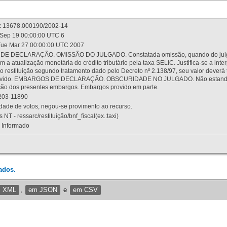
:
13678.000190/2002-14
Sep 19 00:00:00 UTC 6
ue Mar 27 00:00:00 UTC 2007
 DECLARAÇÃO. OMISSÃO DO JULGADO. Constatada omissão, quando do julgamen
m a atualização monetária do crédito tributário pela taxa SELIC. Justifica-se a 
 restituição segundo tratamento dado pelo Decreto nº 2.138/97, seu valor deverá 
rovido. EMBARGOS DE DECLARAÇÃO. OBSCURIDADE NO JULGADO. Não estando dev
osição dos presentes embargos. Embargos provido em parte.
03-11890
ade de votos, negou-se provimento ao recurso.
 NT - ressarc/restituição/bnf_fiscal(ex.:taxi)
Informado
ados.
m XML
,
em JSON
e
em CSV