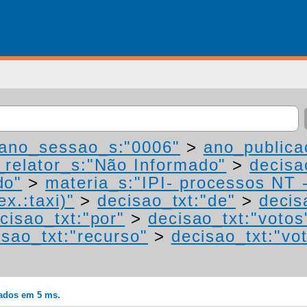
ano_sessao_s:"0006"
>
ano_publica
relator_s:"Não Informado"
>
decisa
do"
>
materia_s:"IPI- processos NT 
ex.:taxi)"
>
decisao_txt:"de"
>
decis
cisao_txt:"por"
>
decisao_txt:"votos
isao_txt:"recurso"
>
decisao_txt:"vo
rados em 5 ms.