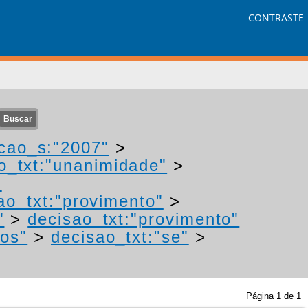
CONTRASTE
cao_s:"2007"
>
o_txt:"unanimidade"
>
-
ao_txt:"provimento"
>
"
>
decisao_txt:"provimento"
tos"
>
decisao_txt:"se"
>
Página
1
de
1