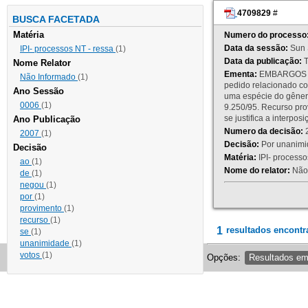
4709829
#
BUSCA FACETADA
Matéria
Numero do processo
Data da sessão:
Sun 
IPI- processos NT - ressa
(1)
Data da publicação:
T
Nome Relator
Ementa:
EMBARGOS DE
Não Informado
(1)
pedido relacionado co
Ano Sessão
uma espécie do gênero
0006
(1)
9.250/95. Recurso p
se justifica a interp
Ano Publicação
Numero da decisão:
2
2007
(1)
Decisão:
Por unanimid
Decisão
Matéria:
IPI- processos
ao
(1)
Nome do relator:
Não 
de
(1)
negou
(1)
por
(1)
provimento
(1)
recurso
(1)
1
resultados encontr
se
(1)
unanimidade
(1)
votos
(1)
Opções:
Resultados e