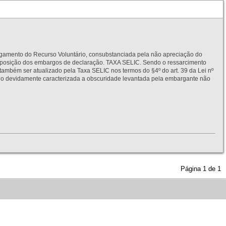
to do Recurso Voluntário, consubstanciada pela não apreciação do
interposição dos embargos de declaração. TAXA SELIC. Sendo o ressarcimento
também ser atualizado pela Taxa SELIC nos termos do §4º do art. 39 da Lei nº
idamente caracterizada a obscuridade levantada pela embargante não
Página
1
de
1