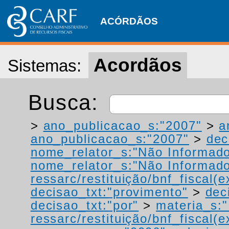
ACÓRDÃOS
Acordãos
Sistemas:
Busca:
>
ano_publicacao_s:"2007"
>
a
ano_publicacao_s:"2007"
>
dec
nome_relator_s:"Não Informad
nome_relator_s:"Não Informad
ressarc/restituição/bnf_fiscal(ex
decisao_txt:"provimento"
>
dec
decisao_txt:"por"
>
materia_s:"
ressarc/restituição/bnf_fiscal(ex