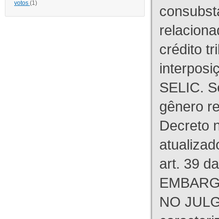
votos
(1)
consubst
relaciona
crédito tr
interpos
SELIC. S
gênero re
Decreto n
atualizad
art. 39 d
EMBARG
NO JULG