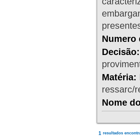
caracteri
embargant
presente
Numero 
Decisão:
proviment
Matéria:
ressarc/re
Nome do 
1
resultados encontr