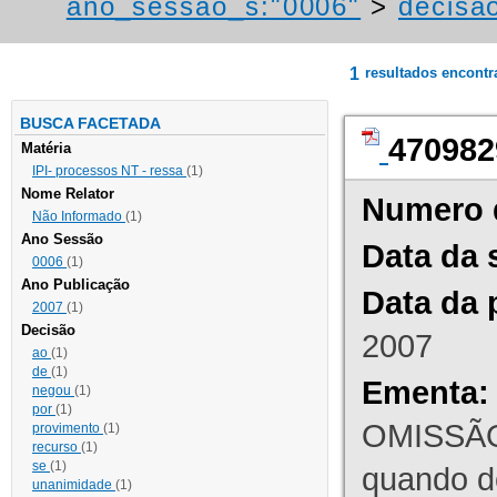
ano_sessao_s:"0006"
>
decisa
1
resultados encont
BUSCA FACETADA
470982
Matéria
IPI- processos NT - ressa
(1)
Nome Relator
Numero 
Não Informado
(1)
Ano Sessão
Data da 
0006
(1)
Ano Publicação
Data da 
2007
(1)
Decisão
2007
ao
(1)
de
(1)
Ementa:
negou
(1)
por
(1)
OMISSÃO
provimento
(1)
recurso
(1)
se
(1)
quando d
unanimidade
(1)