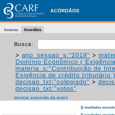
ACÓRDÃOS
Acordãos
Sistemas:
Busca:
>
ano_sessao_s:"2019"
>
mate
Domínio Econômico ( Exigência d
materia_s:"Contribuição de In
Exigência de crédito tributário 
decisao_txt:"colegiado"
>
decis
decisao_txt:"votos"
mostrar execução da query
0
resultados encont
resultados encontr